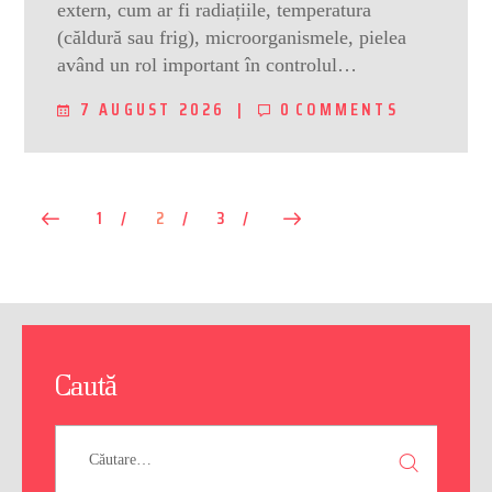
extern, cum ar fi radiațiile, temperatura
(căldură sau frig), microorganismele, pielea
având un rol important în controlul…
7 AUGUST 2026
0
COMMENTS
Paginație
<
PAGE
1
PAGE
2
PAGE
3
>
articole
Caută
Caută
după: