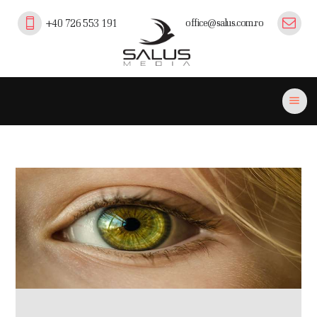
office@salus.com.ro
+40 726 553 191
Salus Media
profesionalism, experienta si inovatie in comunicare pe piata medicala,
farmaceutica si professional beauty din Romania.
ACASĂ
PORTOFOLIU
EVENIMENTE
PLATFORMA SALUS
CURSURI EFC/EMC
PUBLICAȚII
PARTENERI
CONTACT