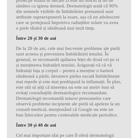
protecție solară în fiecare zi este un obicei la fel de
sănătos ca igiena dentară. Dermatologii arată că 90%
din semnele vizibile de îmbătrânire prematură sunt
atribuite supraexpunerii la soare, așa că un adolescent
care se protejează împotriva radiațiilor solare va avea
o piele tânără și sănătoasă mai mult timp.
Între 20 și 30 de ani
De la 20 de ani, cele mai frecvente probleme ale pielii
sunt acneea și prevenirea îmbătrânirii tenului. În
general, se recomandă spălarea feței de două ori pe zi
și menținerea hidratării tenului. Asigurați-vă că vă
hidratați fața și corpul – pentru a menține o barieră
sănătoasă a pielii, deoarece pielea uscată îmbătrânește
mai repede și este mai predispusă la inflamații. În plus,
este util să știți că tinerețea nu este un motiv bun să
evitați consultațiile dermatologice recomandate.
Dermatologii recomandă tuturor persoanelor care
observă probleme incipiente ale pielii să apeleze la un
consult medical, menționând că Google nu este un
bun înlocuitor pentru controalele medicale periodice.
Între 30 și 40 de ani
Cel mai important sfat pe care îl oferă dermatologii