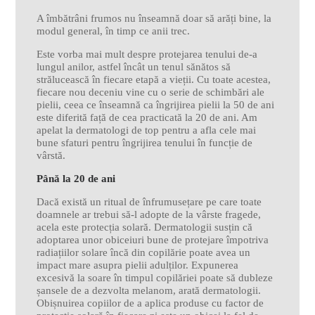
A îmbătrâni frumos nu înseamnă doar să arăți bine, la
modul general, în timp ce anii trec.
Este vorba mai mult despre protejarea tenului de-a
lungul anilor, astfel încât un tenul sănătos să
strălucească în fiecare etapă a vieții. Cu toate acestea,
fiecare nou deceniu vine cu o serie de schimbări ale
pielii, ceea ce înseamnă ca îngrijirea pielii la 50 de ani
este diferită față de cea practicată la 20 de ani. Am
apelat la dermatologi de top pentru a afla cele mai
bune sfaturi pentru îngrijirea tenului în funcție de
vârstă.
Până la 20 de ani
Dacă există un ritual de înfrumusețare pe care toate
doamnele ar trebui să-l adopte de la vârste fragede,
acela este protecția solară. Dermatologii susțin că
adoptarea unor obiceiuri bune de protejare împotriva
radiațiilor solare încă din copilărie poate avea un
impact mare asupra pielii adulților. Expunerea
excesivă la soare în timpul copilăriei poate să dubleze
șansele de a dezvolta melanom, arată dermatologii.
Obișnuirea copiilor de a aplica produse cu factor de