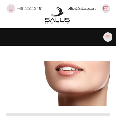
office@salus.com.ro
+40 726 553 191
Salus Media
profesionalism, experienta si inovatie in comunicare pe piata medicala,
farmaceutica si professional beauty din Romania.
ACASĂ
PORTOFOLIU
EVENIMENTE
PLATFORMA SALUS
CURSURI EFC/EMC
PUBLICAȚII
PARTENERI
CONTACT