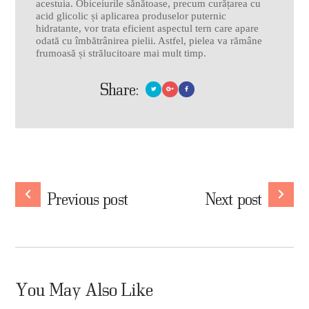
acestuia. Obiceiurile sănătoase, precum curățarea cu
acid glicolic și aplicarea produselor puternic
hidratante, vor trata eficient aspectul tern care apare
odată cu îmbătrânirea pielii. Astfel, pielea va rămâne
frumoasă și strălucitoare mai mult timp.
Share:
Navigare
în
Previous
Nex
Previous post
Next post
post:
post
articole
You May Also Like