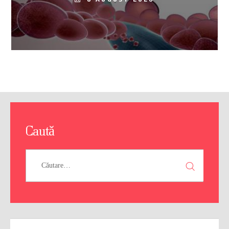
Caută
Caută
după: