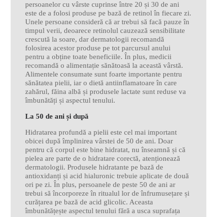
persoanelor cu vârste cuprinse între 20 și 30 de ani
este de a folosi produse pe bază de retinol în fiecare zi.
Unele persoane consideră că ar trebui să facă pauze în
timpul verii, deoarece retinolul cauzează sensibilitate
crescută la soare, dar dermatologii recomandă
folosirea acestor produse pe tot parcursul anului
pentru a obține toate beneficiile. În plus, medicii
recomandă o alimentație sănătoasă la această vârstă.
Alimentele consumate sunt foarte importante pentru
sănătatea pielii, iar o dietă antiinflamatoare în care
zahărul, făina albă și produsele lactate sunt reduse va
îmbunătăți și aspectul tenului.
La 50 de ani și după
Hidratarea profundă a pielii este cel mai important
obicei după împlinirea vârstei de 50 de ani. Doar
pentru că corpul este bine hidratat, nu înseamnă și că
pielea are parte de o hidratare corectă, atenționează
dermatologii. Produsele hidratante pe bază de
antioxidanți și acid hialuronic trebuie aplicate de două
ori pe zi. În plus, persoanele de peste 50 de ani ar
trebui să încorporeze în ritualul lor de înfrumusețare și
curățarea pe bază de acid glicolic. Aceasta
îmbunătățește aspectul tenului fără a usca suprafața