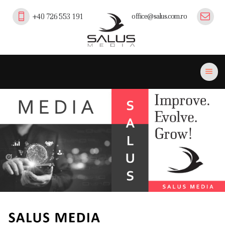
office@salus.com.ro
+40 726 553 191
Salus Media
profesionalism, experienta si inovatie in comunicare pe piata medicala,
farmaceutica si professional beauty din Romania.
ACASĂ
PORTOFOLIU
EVENIMENTE
PLATFORMA SALUS
CURSURI EFC/EMC
PUBLICAȚII
PARTENERI
CONTACT