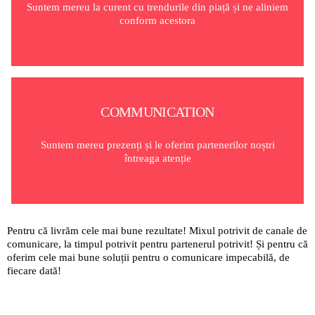
Suntem mereu la curent cu trendurile din piață și ne aliniem
conform acestora
COMMUNICATION
Suntem mereu prezenți și le oferim partenerilor noștri
întreaga atenție
Pentru că livrăm cele mai bune rezultate! Mixul potrivit de canale de
comunicare, la timpul potrivit pentru partenerul potrivit! Și pentru că
oferim cele mai bune soluții pentru o comunicare impecabilă, de
fiecare dată!