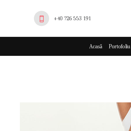
A
+40 726 553 191
P
E
profesionalis
Acasă
Portofoli
P
C
P
P
C