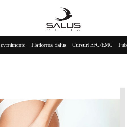
CASĂ
ORTOFOLIU
Salus Media
VENIMENTE
m, experienta si inovatie in comunicare pe piata medicala, farmaceutica si professional beaut
u evenimente
Platforma Salus
Cursuri EFC/EMC
Publ
LATFORMA SALUS
URSURI EFC/EMC
UBLICAȚII
ARTENERI
ONTACT