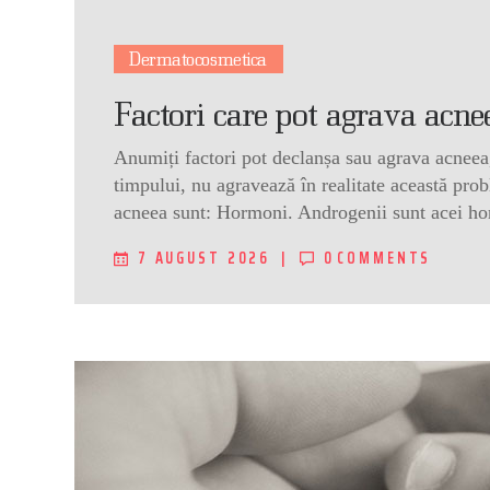
Dermatocosmetica
Factori care pot agrava acne
Anumiți factori pot declanșa sau agrava acneea, 
timpului, nu agravează în realitate această prob
acneea sunt: Hormoni. Androgenii sunt acei ho
7 AUGUST 2026
0
COMMENTS