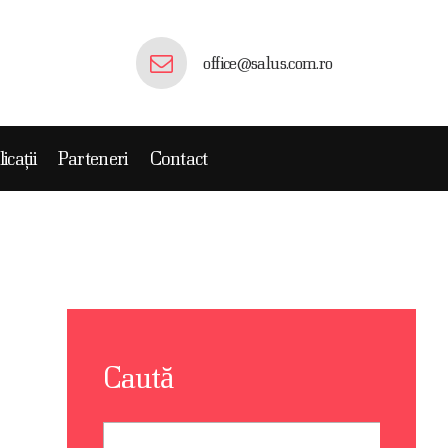
office@salus.com.ro
y din Romania.
icații
Parteneri
Contact
Caută
Caută