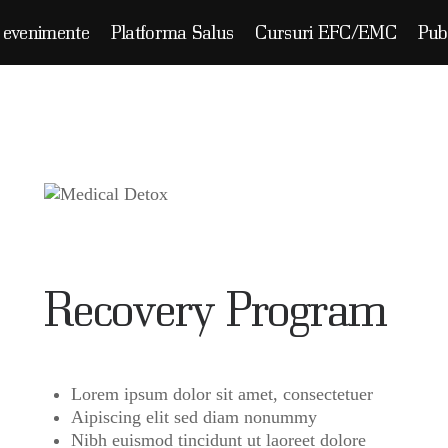
CASĂ
u evenimente
Platforma Salus
Cursuri EFC/EMC
Publ
ORTOFOLIU
Salus Media
VENIMENTE
m, experienta si inovatie in comunicare pe piata medicala, farmaceutica si professional beaut
LATFORMA SALUS
URSURI EFC/EMC
Recovery Program
UBLICAȚII
ARTENERI
Lorem ipsum dolor sit amet, consectetuer
ONTACT
Aipiscing elit sed diam nonummy
Nibh euismod tincidunt ut laoreet dolore