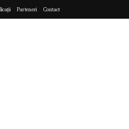
icații
Parteneri
Contact
y din Romania.