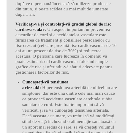
după ce o persoană încetează să utilizeze produsele
din tutun, și poate scădea cu mai mult de jumătate
după 1 an.
Verificați-vă și controlați-vă gradul global de risc
cardiovascular:
Un aspect important în prevenirea
atacurilor de cord și a accidentelor vasculare este
furnizarea de tratament și consiliere persoanelor cu
risc crescut (cei care prezintă risc cardiovascular de 10
ani au un procent de risc de 30%) și reducerea
acestuia. O persoană care lucrează în domeniu vă
poate estima riscul cardiovascular folosind simple
grafice de risc și oferindu-vă sfaturi adecvate pentru
gestionarea factorilor de risc.
Cunoașteți-vă tensiunea
arterială:
Hipertensiunea arterială de obicei nu are
simptome, dar este una dintre cele mai mari cauze
ce provoacă accidente vasculare cerebrale subite
sau atac de cord. Este foarte important să vă
verificați și să vă cunoașteți tensiunea arterială.
Dacă aceasta este mare, va trebui să vă modificați
stilul de viață incluzând o alimentaţie sanatoasă cu
un aport mai redus de sare, să vă creșteți volumul
de activitate fizică, și posibil să aveți nevoie și de