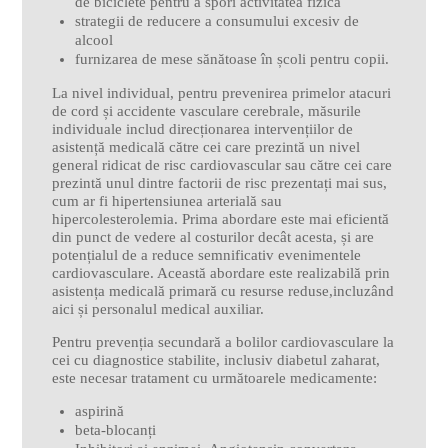
de biciclete pentru a spori activitatea fizică
strategii de reducere a consumului excesiv de
alcool
furnizarea de mese sănătoase în școli pentru copii.
La nivel individual, pentru prevenirea primelor atacuri
de cord și accidente vasculare cerebrale, măsurile
individuale includ direcționarea intervențiilor de
asistență medicală către cei care prezintă un nivel
general ridicat de risc cardiovascular sau către cei care
prezintă unul dintre factorii de risc prezentați mai sus,
cum ar fi hipertensiunea arterială sau
hipercolesterolemia. Prima abordare este mai eficientă
din punct de vedere al costurilor decât acesta, și are
potențialul de a reduce semnificativ evenimentele
cardiovasculare. Această abordare este realizabilă prin
asistența medicală primară cu resurse reduse,incluzând
aici și personalul medical auxiliar.
Pentru prevenția secundară a bolilor cardiovasculare la
cei cu diagnostice stabilite, inclusiv diabetul zaharat,
este necesar tratament cu următoarele medicamente:
aspirină
beta-blocanți