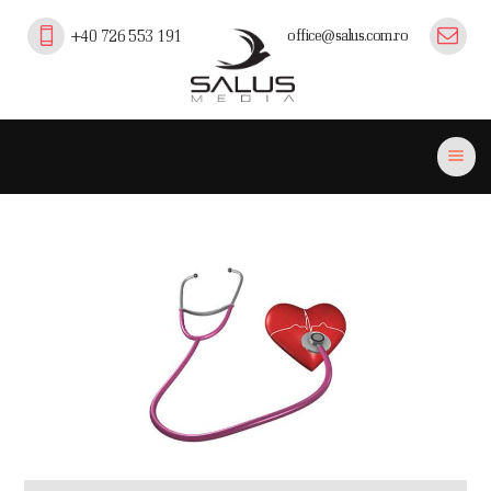
office@salus.com.ro
+40 726 553 191
Salus Media
profesionalism, experienta si inovatie in comunicare pe piata medicala,
farmaceutica si professional beauty din Romania.
ACASĂ
PORTOFOLIU
EVENIMENTE
PLATFORMA SALUS
CURSURI EFC/EMC
PUBLICAȚII
PARTENERI
CONTACT