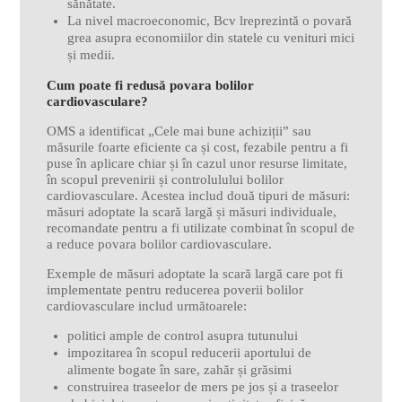
sănătate.
La nivel macroeconomic, Bcv lreprezintă o povară
grea asupra economiilor din statele cu venituri mici
și medii.
Cum poate fi redusă povara bolilor
cardiovasculare?
OMS a identificat „Cele mai bune achiziții” sau
măsurile foarte eficiente ca și cost, fezabile pentru a fi
puse în aplicare chiar și în cazul unor resurse limitate,
în scopul prevenirii și controlulului bolilor
cardiovasculare. Acestea includ două tipuri de măsuri:
măsuri adoptate la scară largă și măsuri individuale,
recomandate pentru a fi utilizate combinat în scopul de
a reduce povara bolilor cardiovasculare.
Exemple de măsuri adoptate la scară largă care pot fi
implementate pentru reducerea poverii bolilor
cardiovasculare includ următoarele:
politici ample de control asupra tutunului
impozitarea în scopul reducerii aportului de
alimente bogate în sare, zahăr și grăsimi
construirea traseelor de mers pe jos și a traseelor