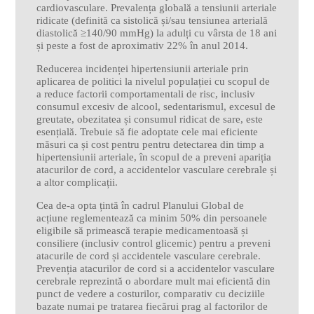
cardiovasculare. Prevalența globală a tensiunii arteriale
ridicate (definită ca sistolică și/sau tensiunea arterială
diastolică ≥140/90 mmHg) la adulți cu vârsta de 18 ani
și peste a fost de aproximativ 22% în anul 2014.
Reducerea incidenței hipertensiunii arteriale prin
aplicarea de politici la nivelul populației cu scopul de
a reduce factorii comportamentali de risc, inclusiv
consumul excesiv de alcool, sedentarismul, excesul de
greutate, obezitatea și consumul ridicat de sare, este
esențială. Trebuie să fie adoptate cele mai eficiente
măsuri ca și cost pentru pentru detectarea din timp a
hipertensiunii arteriale, în scopul de a preveni apariția
atacurilor de cord, a accidentelor vasculare cerebrale și
a altor complicații.
Cea de-a opta țintă în cadrul Planului Global de
acțiune reglementează ca minim 50% din persoanele
eligibile să primească terapie medicamentoasă și
consiliere (inclusiv control glicemic) pentru a preveni
atacurile de cord și accidentele vasculare cerebrale.
Prevenția atacurilor de cord si a accidentelor vasculare
cerebrale reprezintă o abordare mult mai eficientă din
punct de vedere a costurilor, comparativ cu deciziile
bazate numai pe tratarea fiecărui prag al factorilor de