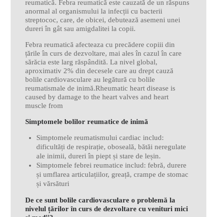
reumatică. Febra reumatică este cauzată de un răspuns
anormal al organismului la infecții cu bacterii
streptococ, care, de obicei, debutează asemeni unei
dureri în gât sau amigdalitei la copii.
Febra reumatică afecteaza cu precădere copiii din
țările în curs de dezvoltare, mai ales în cazul în care
sărăcia este larg răspândită. La nivel global,
aproximativ 2% din decesele care au drept cauză
bolile cardiovasculare au legătură cu bolile
reumatismale de inimă.Rheumatic heart disease is
caused by damage to the heart valves and heart
muscle from
Simptomele bolilor reumatice de inimă
Simptomele reumatismului cardiac includ:
dificultăți de respirație, oboseală, bătăi neregulate
ale inimii, dureri în piept și stare de leșin.
Simptomele febrei reumatice includ: febră, durere
și umflarea articulațiilor, greață, crampe de stomac
și vărsături
De ce sunt bolile cardiovasculare o problemă la
nivelul țărilor în curs de dezvoltare cu venituri mici