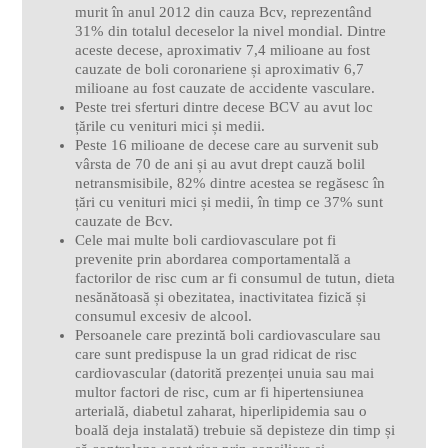
murit în anul 2012 din cauza Bcv, reprezentând
31% din totalul deceselor la nivel mondial. Dintre
aceste decese, aproximativ 7,4 milioane au fost
cauzate de boli coronariene și aproximativ 6,7
milioane au fost cauzate de accidente vasculare.
Peste trei sferturi dintre decese BCV au avut loc
țările cu venituri mici și medii.
Peste 16 milioane de decese care au survenit sub
vârsta de 70 de ani și au avut drept cauză bolil
netransmisibile, 82% dintre acestea se regăsesc în
țări cu venituri mici și medii, în timp ce 37% sunt
cauzate de Bcv.
Cele mai multe boli cardiovasculare pot fi
prevenite prin abordarea comportamentală a
factorilor de risc cum ar fi consumul de tutun, dieta
nesănătoasă și obezitatea, inactivitatea fizică și
consumul excesiv de alcool.
Persoanele care prezintă boli cardiovasculare sau
care sunt predispuse la un grad ridicat de risc
cardiovascular (datorită prezenței unuia sau mai
multor factori de risc, cum ar fi hipertensiunea
arterială, diabetul zaharat, hiperlipidemia sau o
boală deja instalată) trebuie să depisteze din timp și