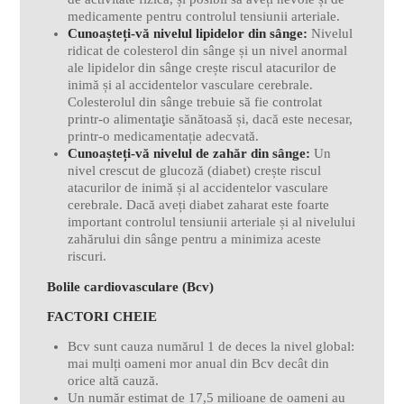
medicamente pentru controlul tensiunii arteriale.
Cunoașteți-vă nivelul lipidelor din sânge:
Nivelul
ridicat de colesterol din sânge și un nivel anormal
ale lipidelor din sânge crește riscul atacurilor de
inimă și al accidentelor vasculare cerebrale.
Colesterolul din sânge trebuie să fie controlat
printr-o alimentaţie sănătoasă și, dacă este necesar,
printr-o medicamentație adecvată.
Cunoașteți-vă nivelul de zahăr din sânge:
Un
nivel crescut de glucoză (diabet) crește riscul
atacurilor de inimă și al accidentelor vasculare
cerebrale. Dacă aveți diabet zaharat este foarte
important controlul tensiunii arteriale și al nivelului
zahărului din sânge pentru a minimiza aceste
riscuri.
Bolile cardiovasculare (Bcv)
FACTORI CHEIE
Bcv sunt cauza numărul 1 de deces la nivel global:
mai mulți oameni mor anual din Bcv decât din
orice altă cauză.
Un număr estimat de 17,5 milioane de oameni au