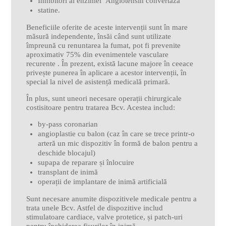
Inhibitori ai enzimei Angiotensin convertaza
statine.
Beneficiile oferite de aceste intervenții sunt în mare
măsură independente, însăi când sunt utilizate
împreună cu renuntarea la fumat, pot fi prevenite
aproximativ 75% din evenimentele vasculare
recurente . În prezent, există lacune majore în ceeace
privește punerea în aplicare a acestor intervenții, în
special la nivel de asistență medicală primară.
În plus, sunt uneori necesare operații chirurgicale
costisitoare pentru tratarea Bcv. Acestea includ:
by-pass coronarian
angioplastie cu balon (caz în care se trece printr-o
arteră un mic dispozitiv în formă de balon pentru a
deschide blocajul)
supapa de reparare și înlocuire
transplant de inimă
operații de implantare de inimă artificială
Sunt necesare anumite dispozitivele medicale pentru a
trata unele Bcv. Astfel de dispozitive includ
stimulatoare cardiace, valve protetice, și patch-uri