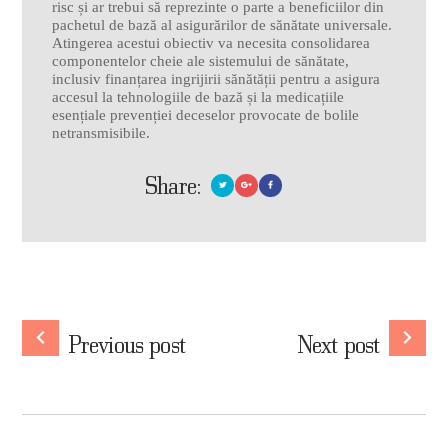
risc și ar trebui să reprezinte o parte a beneficiilor din
pachetul de bază al asigurărilor de sănătate universale.
Atingerea acestui obiectiv va necesita consolidarea
componentelor cheie ale sistemului de sănătate,
inclusiv finanțarea ingrijirii sănătății pentru a asigura
accesul la tehnologiile de bază și la medicațiile
esențiale prevenției deceselor provocate de bolile
netransmisibile.
Share:
Navigare
în
Previous
Nex
Previous post
Next post
post:
post
articole