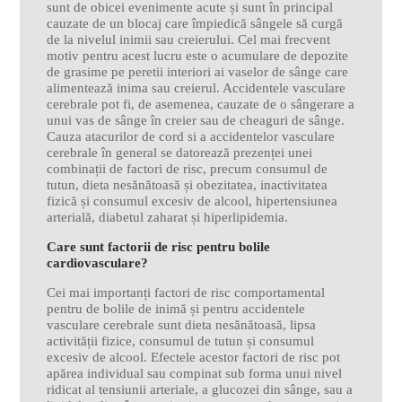
sunt de obicei evenimente acute și sunt în principal
cauzate de un blocaj care împiedică sângele să curgă
de la nivelul inimii sau creierului. Cel mai frecvent
motiv pentru acest lucru este o acumulare de depozite
de grasime pe peretii interiori ai vaselor de sânge care
alimentează inima sau creierul. Accidentele vasculare
cerebrale pot fi, de asemenea, cauzate de o sângerare a
unui vas de sânge în creier sau de cheaguri de sânge.
Cauza atacurilor de cord si a accidentelor vasculare
cerebrale în general se datorează prezenței unei
combinații de factori de risc, precum consumul de
tutun, dieta nesănătoasă și obezitatea, inactivitatea
fizică și consumul excesiv de alcool, hipertensiunea
arterială, diabetul zaharat și hiperlipidemia.
Care sunt factorii de risc pentru bolile
cardiovasculare?
Cei mai importanți factori de risc comportamental
pentru de bolile de inimă și pentru accidentele
vasculare cerebrale sunt dieta nesănătoasă, lipsa
activității fizice, consumul de tutun și consumul
excesiv de alcool. Efectele acestor factori de risc pot
apărea individual sau compinat sub forma unui nivel
ridicat al tensiunii arteriale, a glucozei din sânge, sau a