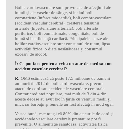
Bolile cardiovasculare sunt provocate de afecțiuni ale
inimii și ale vaselor de sânge, și includ boli
coronariene (infarct miocardic), boli cerebrovasculare
(accident vascular cerebral), creșterea tensiunii
arteriale (hipertensiune arterială), boli arteriale
periferice, boli reumatismale, congenitale, boli de
inimă și insuficiență cardiacă. Principalele cauze ale
bolilor cardiovasculare sunt consumul de tutun, lipsa
activității fizice, o dietă nesănătoasă și consumul
excesiv de alcool.
Î: Ce pot face pentru a evita un atac de cord sau un
accident vascular cerebral?
R:
OMS estimează că peste 17,5 milioane de oameni
au murit în 2012 de boli cardiovasculare, precum
atacul de cord sau accidentele vasculare cerebrale.
Contrar credintei populare, mai mult de 3 din 4 din
aceste decese au avut loc în țările cu venituri medii și
mici, iar bărbații și femeile au fost afectați în mod egal.
Vestea bună, este totuși că 80% din atacurile de cord și
accidentele vasculare cerebrale premature pot fi
prevenite. O alimentaţie sănătoasă, activitatea fizică