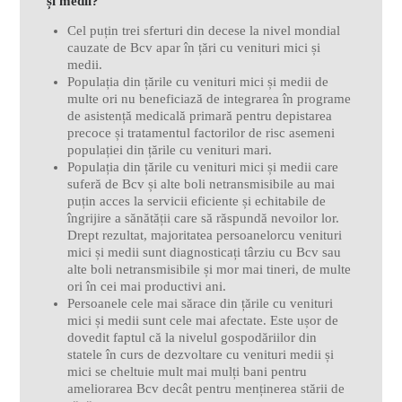
și medii?
Cel puțin trei sferturi din decese la nivel mondial
cauzate de Bcv apar în țări cu venituri mici și
medii.
Populația din țările cu venituri mici și medii de
multe ori nu beneficiază de integrarea în programe
de asistență medicală primară pentru depistarea
precoce și tratamentul factorilor de risc asemeni
populației din țările cu venituri mari.
Populația din țările cu venituri mici și medii care
suferă de Bcv și alte boli netransmisibile au mai
puțin acces la servicii eficiente și echitabile de
îngrijire a sănătății care să răspundă nevoilor lor.
Drept rezultat, majoritatea persoanelorcu venituri
mici și medii sunt diagnosticați târziu cu Bcv sau
alte boli netransmisibile și mor mai tineri, de multe
ori în cei mai productivi ani.
Persoanele cele mai sărace din țările cu venituri
mici și medii sunt cele mai afectate. Este ușor de
dovedit faptul că la nivelul gospodăriilor din
statele în curs de dezvoltare cu venituri medii și
mici se cheltuie mult mai mulți bani pentru
ameliorarea Bcv decât pentru menținerea stării de