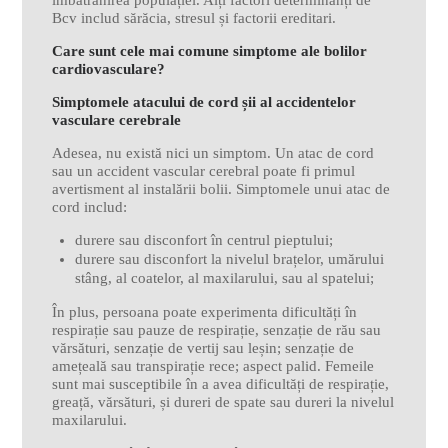
îmbătrânirea populației. Alți factori determinanți de
Bcv includ sărăcia, stresul și factorii ereditari.
Care sunt cele mai comune simptome ale bolilor
cardiovasculare?
Simptomele atacului de cord șii al accidentelor
vasculare cerebrale
Adesea, nu există nici un simptom. Un atac de cord
sau un accident vascular cerebral poate fi primul
avertisment al instalării bolii. Simptomele unui atac de
cord includ:
durere sau disconfort în centrul pieptului;
durere sau disconfort la nivelul brațelor, umărului
stâng, al coatelor, al maxilarului, sau al spatelui;
În plus, persoana poate experimenta dificultăți în
respirație sau pauze de respirație, senzație de rău sau
vărsături, senzație de vertij sau leșin; senzație de
amețeală sau transpirație rece; aspect palid. Femeile
sunt mai susceptibile în a avea dificultăți de respirație,
greață, vărsături, și dureri de spate sau dureri la nivelul
maxilarului.