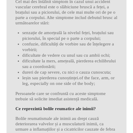
Cel mai des întâlnit simptom în cazul unui accident
vascular cerebral este o slăbiciune bruscă a feței, a
brațului sau a piciorului, de cele mai multe ori de pe o
parte a corpului. Alte simptome includ debutul brusc al
următoarelor stări:
senzație de amorțeală la nivelul feței, brațului sau
piciorului, în special pe o parte a corpului;
confuzie, dificultăți de vorbire sau de înțelegere a
vorbirii;
dificultate de vedere cu unul sau cu ambii ochi;
dificultate la mers, amețeală, pierderea echilibrului
sau a coordonării;
dureri de cap severe, cu nici o cauza cunoscuta;
leșin sau pierderea cunoștinței.of the face, arm, or
leg, especially on one side of the body;
Persoanele care se confruntă cu aceste simptome
trebuie să solicite imediat asistență medicală.
Ce reprezintă bolile reumatice ale inimii?
Bolile reumatismale ale inimii au drept cauză
deteriorarea valvelor și a musculaturii inimii, ca
urmare a inflamațiilor și a cicatricilor cauzate de febra