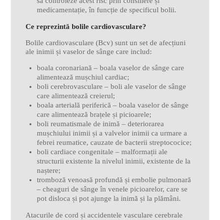
să controleze acest risc prin consiliere și
medicamentație, în funcție de specificul bolii.
Ce reprezintă bolile cardiovasculare?
Bolile cardiovasculare (Bcv) sunt un set de afecțiuni
ale inimii și vaselor de sânge care includ:
boala coronariană – boala vaselor de sânge care
alimentează mușchiul cardiac;
boli cerebrovasculare – boli ale vaselor de sânge
care alimentează creierul;
boala arterială periferică – boala vaselor de sânge
care alimentează brațele și picioarele;
boli reumatismale de inimă – deteriorarea
mușchiului inimii și a valvelor inimii ca urmare a
febrei reumatice, cauzate de bacterii streptococice;
boli cardiace congenitale – malformații ale
structurii existente la nivelul inimii, existente de la
naștere;
tromboză venoasă profundă și embolie pulmonară
– cheaguri de sânge în venele picioarelor, care se
pot disloca și pot ajunge la inimă și la plămâni.
Atacurile de cord și accidentele vasculare cerebrale