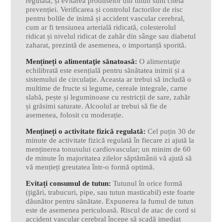
regulată, și evitarea produselor din tutun sunt cheia
prevenției. Verificarea și controlul factorilor de risc
pentru bolile de inimă și accident vascular cerebral,
cum ar fi tensiunea arterială ridicată, colesterolul
ridicat și nivelul ridicat de zahăr din sânge sau diabetul
zaharat, prezintă de asemenea, o importanță sporită.
Mențineți o alimentaţie sănatoasă:
O alimentaţie
echilibrată este esențială pentru sănătatea inimii și a
sistemului de circulație. Aceasta ar trebui să includă o
multime de fructe si legume, cereale integrale, carne
slabă, pește și leguminoase cu restricții de sare, zahăr
și grăsimi saturate. Alcoolul ar trebui să fie de
asemenea, folosit cu moderație.
Mențineți o activitate fizică regulată:
Cel puțin 30 de
minute de activitate fizică regulată în fiecare zi ajută la
menținerea tonusului cardiovascular; un minim de 60
de minute în majoritatea zilelor săptămânii vă ajută să
vă mențieți greutatea într-o formă optimă.
Evitați consumul de tutun:
Tutunul în orice formă
(țigări, trabucuri, pipe, sau tutun masticabil) este foarte
dăunător pentru sănătate. Expunerea la fumul de tutun
este de asemenea periculoasă. Riscul de atac de cord si
accident vascular cerebral începe să scadă imediat