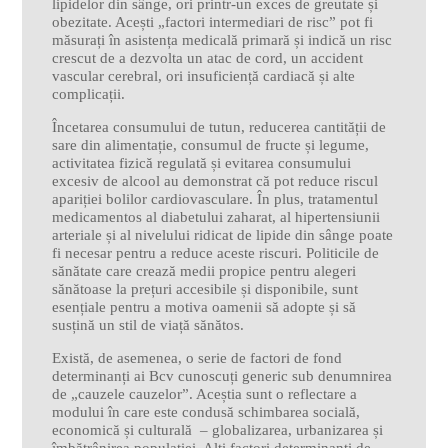
lipidelor din sânge, ori printr-un exces de greutate și
obezitate. Acești „factori intermediari de risc” pot fi
măsurați în asistența medicală primară și indică un risc
crescut de a dezvolta un atac de cord, un accident
vascular cerebral, ori insuficiență cardiacă și alte
complicații.
Încetarea consumului de tutun, reducerea cantității de
sare din alimentație, consumul de fructe și legume,
activitatea fizică regulată și evitarea consumului
excesiv de alcool au demonstrat că pot reduce riscul
apariției bolilor cardiovasculare. În plus, tratamentul
medicamentos al diabetului zaharat, al hipertensiunii
arteriale și al nivelului ridicat de lipide din sânge poate
fi necesar pentru a reduce aceste riscuri. Politicile de
sănătate care crează medii propice pentru alegeri
sănătoase la prețuri accesibile și disponibile, sunt
esențiale pentru a motiva oamenii să adopte și să
susțină un stil de viață sănătos.
Există, de asemenea, o serie de factori de fond
determinanți ai Bcv cunoscuți generic sub denumnirea
de „cauzele cauzelor”. Aceștia sunt o reflectare a
modului în care este condusă schimbarea socială,
economică și culturală – globalizarea, urbanizarea și