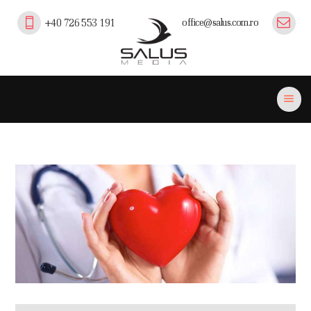
office@salus.com.ro
+40 726 553 191
Salus Media
profesionalism, experienta si inovatie in comunicare pe piata medicala,
farmaceutica si professional beauty din Romania.
ACASĂ
PORTOFOLIU
EVENIMENTE
PLATFORMA SALUS
CURSURI EFC/EMC
PUBLICAȚII
PARTENERI
CONTACT