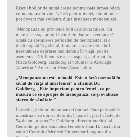
Riscul bolilor de inimă crește pentru toată lumea odată
cu înaintarea în vârstă, însă pentru femei, simptomele
pot deveni mai evidente după instalarea menopauzei.
Menopauza nu provoacă boli cardiovasculare. Cu
toate acestea, anumiți factori de risc se accentuează
odată cu apropierea perioadei de menopauză, și o
dietă bogată în grăsimi, fumatul sau alte obiceiuri
nesănătoase deprinse mai demult în viață, pot de
asemenea să influențeze acest aspect, a afirmat Dr.
Nieca Goldberg, cardiolog și voluntar la Asociația
Americană American Heart Association.
„Menopauza nu este o boală. Este o fază normală în
ciclul de viață al unei femei” a afirmat Dr.
Goldberg. „Este important pentru femei , ca pe
măsură ce se apropie de menopauză, să-și evalueze
starea de sănătate.”
În medie, debutul menopauzei (atunci când perioadele
menstruale se opresc definitiv) apare în jurul vârstei de
54 de ani, a spus Dr. Goldberg, director medical al
Centrului pentru Sănătatea Femeilor Joan H. Tisch, din
cadrul Centrului Medical Universitar Langone din