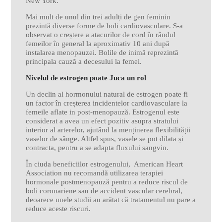
New York.
Mai mult de unul din trei adulți de gen feminin
prezintă diverse forme de boli cardiovasculare. S-a
observat o creștere a atacurilor de cord în rândul
femeilor în general la aproximativ 10 ani după
instalarea menopauzei. Bolile de inimă reprezintă
principala cauză a decesului la femei.
Nivelul de estrogen poate Juca un rol
Un declin al hormonului natural de estrogen poate fi
un factor în creșterea incidentelor cardiovasculare la
femeile aflate in post-menopauză. Estrogenul este
considerat a avea un efect pozitiv asupra stratului
interior al arterelor, ajutând la menținerea flexibilității
vaselor de sânge. Altfel spus, vasele se pot dilata și
contracta, pentru a se adapta fluxului sangvin.
În ciuda beneficiilor estrogenului, American Heart
Association nu recomandă utilizarea terapiei
hormonale postmenopauză pentru a reduce riscul de
boli coronariene sau de accident vascular cerebral,
deoarece unele studii au arătat că tratamentul nu pare a
reduce aceste riscuri.