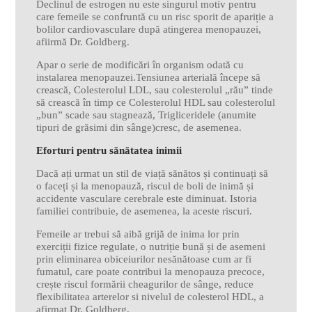
Declinul de estrogen nu este singurul motiv pentru
care femeile se confruntă cu un risc sporit de apariție a
bolilor cardiovasculare după atingerea menopauzei,
afiirmă Dr. Goldberg.
Apar o serie de modificări în organism odată cu
instalarea menopauzei.Tensiunea arterială începe să
crească, Colesterolul LDL, sau colesterolul „rău” tinde
să crească în timp ce Colesterolul HDL sau colesterolul
„bun” scade sau stagnează, Trigliceridele (anumite
tipuri de grăsimi din sânge)cresc, de asemenea.
Eforturi pentru sănătatea inimii
Dacă ați urmat un stil de viață sănătos și continuați să
o faceți și la menopauză, riscul de boli de inimă și
accidente vasculare cerebrale este diminuat. Istoria
familiei contribuie, de asemenea, la aceste riscuri.
Femeile ar trebui să aibă grijă de inima lor prin
exerciții fizice regulate, o nutriție bună și de asemeni
prin eliminarea obiceiurilor nesănătoase cum ar fi
fumatul, care poate contribui la menopauza precoce,
crește riscul formării cheagurilor de sânge, reduce
flexibilitatea arterelor si nivelul de colesterol HDL, a
afirmat Dr. Goldberg.