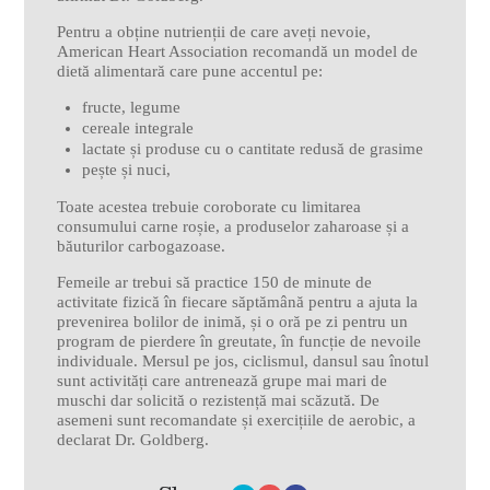
Pentru a obține nutrienții de care aveți nevoie,
American Heart Association recomandă un model de
dietă alimentară care pune accentul pe:
fructe, legume
cereale integrale
lactate și produse cu o cantitate redusă de grasime
pește și nuci,
Toate acestea trebuie coroborate cu limitarea
consumului carne roșie, a produselor zaharoase și a
băuturilor carbogazoase.
Femeile ar trebui să practice 150 de minute de
activitate fizică în fiecare săptămână pentru a ajuta la
prevenirea bolilor de inimă, și o oră pe zi pentru un
program de pierdere în greutate, în funcție de nevoile
individuale. Mersul pe jos, ciclismul, dansul sau înotul
sunt activități care antrenează grupe mai mari de
muschi dar solicită o rezistență mai scăzută. De
asemeni sunt recomandate și exercițiile de aerobic, a
declarat Dr. Goldberg.