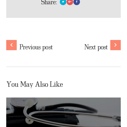
Share:
Navigare
în
Previous
Nex
Previous post
Next post
post:
post
articole
You May Also Like