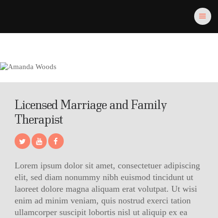
Salus Media
profesionalism, experienta si inovatie in comunicare pe piata medicala,
farmaceutica si professional beauty din Romania.
ACASĂ
PORTOFOLIU
Licensed Marriage and Family
EVENIMENTE
Therapist
PLATFORMA SALUS
CURSURI EFC/EMC
PUBLICAȚII
Lorem ipsum dolor sit amet, consectetuer adipiscing
PARTENERI
elit, sed diam nonummy nibh euismod tincidunt ut
CONTACT
laoreet dolore magna aliquam erat volutpat. Ut wisi
enim ad minim veniam, quis nostrud exerci tation
ullamcorper suscipit lobortis nisl ut aliquip ex ea